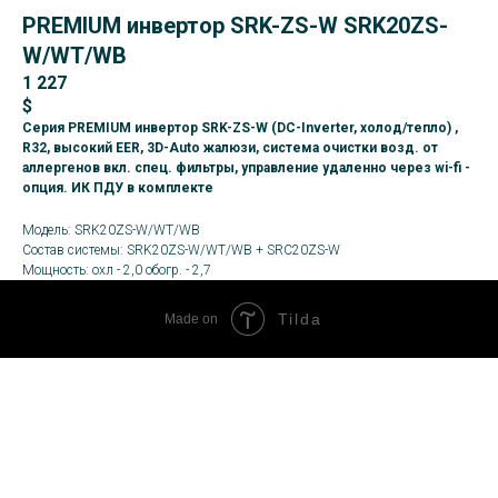
PREMIUM инвертор SRK-ZS-W SRK20ZS-
W/WT/WB
1 227
$
Серия PREMIUM инвертор SRK-ZS-W (DC-Inverter, холод/тепло) ,
R32, высокий EER, 3D-Auto жалюзи, система очистки возд. от
аллергенов вкл. спец. фильтры, управление удаленно через wi-fi -
опция. ИК ПДУ в комплекте
Модель: SRK20ZS-W/WT/WB
Состав системы: SRK20ZS-W/WT/WB + SRC20ZS-W
Мощность: охл - 2,0 обогр. - 2,7
Tilda
Made on