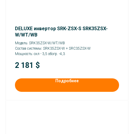
DELUXE инвертор SRK-ZSX-S SRK35ZSX-
W/WT/WB
Модель: SRK35ZSX-W/WT/WB
Состав системы: SRK35ZSX-W + SRC35ZSX-W
Мощность: охл - 3,5 обогр. -4,3
2 181
$
Подробнее