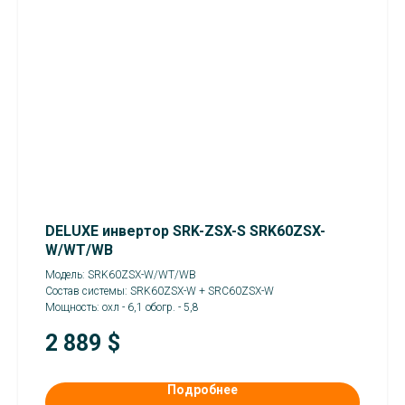
DELUXE инвертор SRK-ZSX-S SRK60ZSX-
W/WT/WB
Модель: SRK60ZSX-W/WT/WB
Состав системы: SRK60ZSX-W + SRC60ZSX-W
Мощность: охл - 6,1 обогр. - 5,8
2 889
$
Подробнее