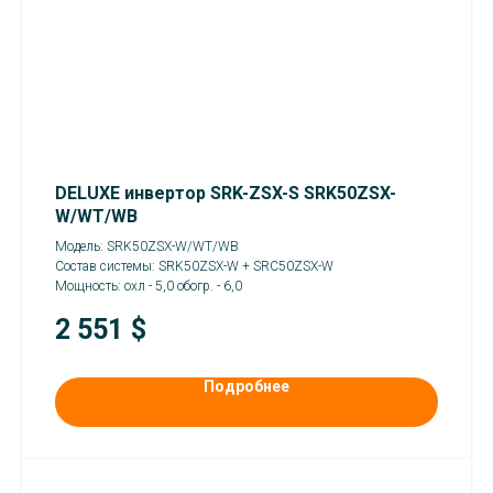
DELUXE инвертор SRK-ZSX-S SRK50ZSX-
W/WT/WB
Модель: SRK50ZSX-W/WT/WB
Состав системы: SRK50ZSX-W + SRC50ZSX-W
Мощность: охл - 5,0 обогр. - 6,0
2 551
$
Подробнее