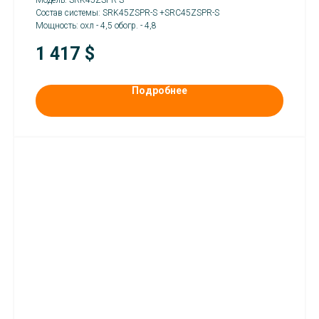
Модель: SRK45ZSPR-S
Состав системы: SRK45ZSPR-S +SRC45ZSPR-S
Мощность: охл - 4,5 обогр. - 4,8
1 417
$
Подробнее