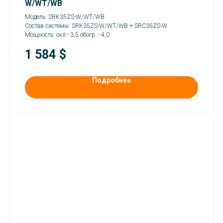
W/WT/WB
Модель: SRK35ZS-W/WT/WB
Состав системы: SRK35ZS-W/WT/WB + SRC35ZS-W
Мощность: охл - 3,5 обогр. - 4,0
1 584
$
Подробнее