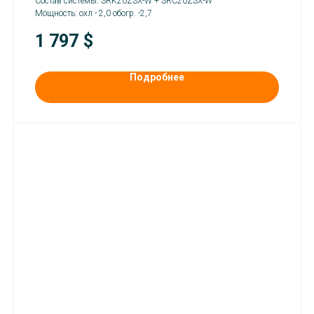
Состав системы: SRK20ZSX-W + SRC20ZSX-W
Мощность: охл - 2,0 обогр. -2,7
1 797
$
Подробнее