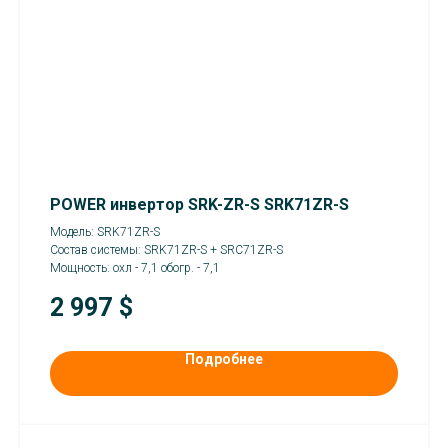
POWER инвертор SRK-ZR-S SRK71ZR-S
Модель: SRK71ZR-S
Состав системы: SRK71ZR-S + SRC71ZR-S
Мощность: охл - 7,1 обогр. - 7,1
2 997
$
Подробнее