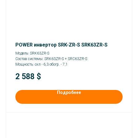
POWER инвертор SRK-ZR-S SRK63ZR-S
Модель: SRK63ZR-S
Состав системы: SRK63ZR-S + SRC63ZR-S
Мощность: охл - 6,3 обогр. - 7,1
2 588
$
Подробнее