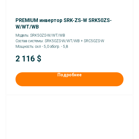
PREMIUM инвертор SRK-ZS-W SRK50ZS-
W/WT/WB
Модель: SRK50ZS-W/WT/WB
Состав системы: SRK50ZS-W/WT/WB + SRC50ZS-W
Мощность: охл - 5,0 обогр. - 5,8
2 116
$
Подробнее