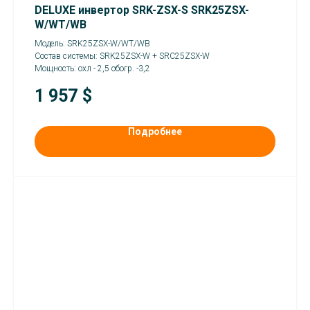
DELUXE инвертор SRK-ZSX-S SRK25ZSX-
W/WT/WB
Модель: SRK25ZSX-W/WT/WB
Состав системы: SRK25ZSX-W + SRC25ZSX-W
Мощность: охл - 2,5 обогр. -3,2
1 957
$
Подробнее