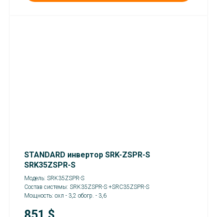
STANDARD инвертор SRK-ZSPR-S
SRK35ZSPR-S
Модель: SRK35ZSPR-S
Состав системы: SRK35ZSPR-S +SRC35ZSPR-S
Мощность: охл - 3,2 обогр. - 3,6
851
$