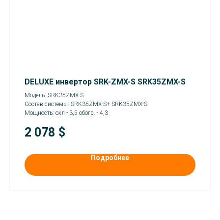
DELUXE инвертор SRK-ZMX-S SRK35ZMX-S
Модель: SRK35ZMX-S
Состав системы: SRK35ZMX-S+ SRK35ZMX-S
Мощность: охл - 3,5 обогр. - 4,3
2 078
$
О нас
Услуги
Каталог
Наши работы
Подробнее
Популярные товары
Сертификаты
Отзывы
Контакты