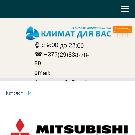
⌚ с 9:00 до 22:00
☎ +375(29)838-78-
59
email:
den_margulis@mail.ru
Каталог
»
MHI