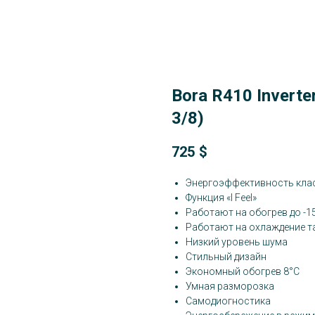
Bora R410 Inver
3/8)
725
$
Энергоэффективность клас
Функция «I Feel»
Работают на обогрев до -1
Работают на охлаждение та
Низкий уровень шума
Стильный дизайн
Экономный обогрев 8°С
Умная разморозка
Самодиогностика