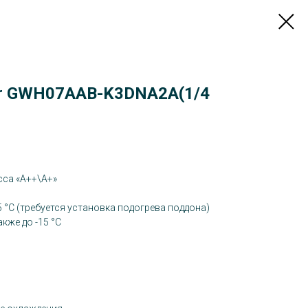
ter GWH07AAB-K3DNA2A(1/4
са «А++\A+»
5 °С (требуется установка подогрева поддона)
кже до -15 °С