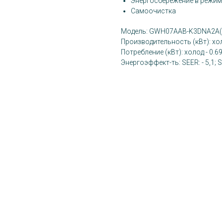
Энергосбережение в режим
Самоочистка
Модель: GWH07AAB-K3DNA2A(1
Производительность (кВт): холод
Потребление (кВт): холод - 0.69
Энергоэффект-ть: SEER: - 5,1; S