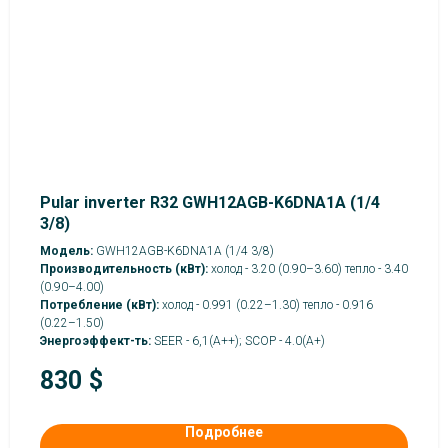
Pular inverter R32 GWH12AGB-K6DNA1A (1/4
3/8)
Модель:
GWH12AGB-K6DNA1A (1/4 3/8)
Производительность (кВт):
холод - 3.20 (0.90–3.60) тепло - 3.40
(0.90–4.00)
Потребление (кВт):
холод - 0.991 (0.22–1.30) тепло - 0.916
(0.22–1.50)
Энергоэффект-ть:
SEER - 6,1(А++); SCOP - 4.0(A+)
830
$
Подробнее