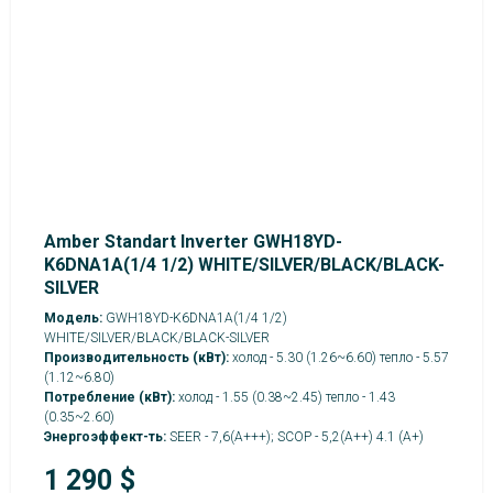
Amber Standart Inverter GWH18YD-
K6DNA1A(1/4 1/2) WHITE/SILVER/BLACK/BLACK-
SILVER
Модель:
GWH18YD-K6DNA1A(1/4 1/2)
WHITE/SILVER/BLACK/BLACK-SILVER
Производительность (кВт):
холод - 5.30 (1.26~6.60) тепло - 5.57
(1.12~6.80)
Потребление (кВт):
холод - 1.55 (0.38~2.45) тепло - 1.43
(0.35~2.60)
Энергоэффект-ть:
SEER - 7,6(А+++); SCOP - 5,2(А++) 4.1 (A+)
1 290
$