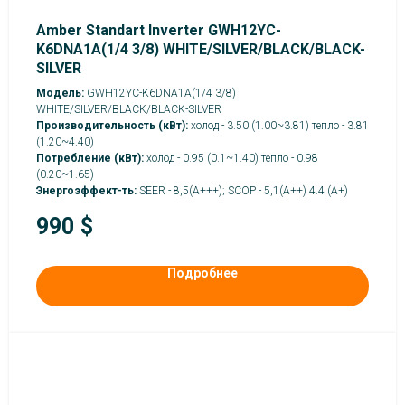
Amber Standart Inverter GWH12YC-
K6DNA1A(1/4 3/8) WHITE/SILVER/BLACK/BLACK-
SILVER
Модель:
GWH12YC-K6DNA1A(1/4 3/8)
WHITE/SILVER/BLACK/BLACK-SILVER
Производительность (кВт):
холод - 3.50 (1.00~3.81) тепло - 3.81
(1.20~4.40)
Потребление (кВт):
холод - 0.95 (0.1~1.40) тепло - 0.98
(0.20~1.65)
Энергоэффект-ть:
SEER - 8,5(А+++); SCOP - 5,1(А++) 4.4 (A+)
990
$
Подробнее