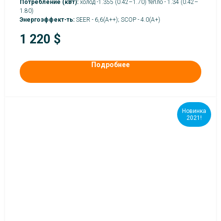
Потребление (кВт):
холод -1.355 (0.42–1.70) тепло - 1.34 (0.42–
1.80)
Энергоэффект-ть:
SEER - 6,6(А++); SCOP - 4.0(A+)
1 220
$
Подробнее
Новинка
2021!