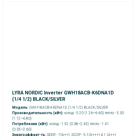
LYRA NORDIC Inverter GWH18ACВ-K6DNA1D
(1/4 1/2) BLACK/SILVER
Модель:
GWH18ACВ-K6DNA1D (1/4 1/2) BLACK/SILVER
Производительность (кВт):
холод - 5.20 (1.26~6.60) тепло - 5.30
(1.12~6.80)
Потребление (кВт):
холод - 1.52 (0.38~2.45) тепло - 1.41
(0.35~2.60)
Энергоэффект-ть:
SEER - 7(А++); SCOP - 5,1(А+++) 4,1 (A++)