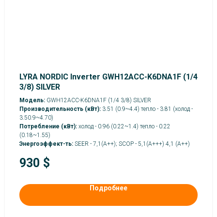
LYRA NORDIC Inverter GWH12ACC-K6DNA1F (1/4
3/8) SILVER
Модель:
GWH12ACC-K6DNA1F (1/4 3/8) SILVER
Производительность (кВт):
3.51 (0.9~4.4) тепло - 3.81 (холод -
3.50.9~4.70)
Потребление (кВт):
холод - 0.96 (0.22~1.4) тепло - 0.22
(0.18~1.55)
Энергоэффект-ть:
SEER - 7,1(А++); SCOP - 5,1(А+++) 4,1 (A++)
930
$
Подробнее