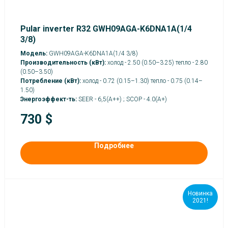
Pular inverter R32 GWH09AGA-K6DNA1A(1/4
3/8)
Модель:
GWH09AGA-K6DNA1A(1/4 3/8)
Производительность (кВт):
холод - 2.50 (0.50–3.25) тепло - 2.80
(0.50–3.50)
Потребление (кВт):
холод - 0.72 (0.15–1.30) тепло - 0.75 (0.14–
1.50)
Энергоэффект-ть:
SEER - 6,5(А++) ; SCOP - 4.0(A+)
730
$
Подробнее
Новинка
2021!