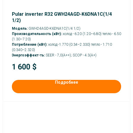
Pular inverter R32 GWH24AGD-K6DNA1C(1/4
1/2)
Модель:
GWH24AGD-K6DNA1C(1/4 1/2)
Производительность (кВт):
холод - 6.20 (1.20–6.80) тепло - 6.50
(1.30–7.20)
Потребление (кВт):
холод -1.770 (0.34–2.330) тепло - 1.710
(0.340–2.320)
Энергоэффект-ть:
SEER - 7,0(А++); SCOP - 4.3(A+)
1 600
$
Подробнее