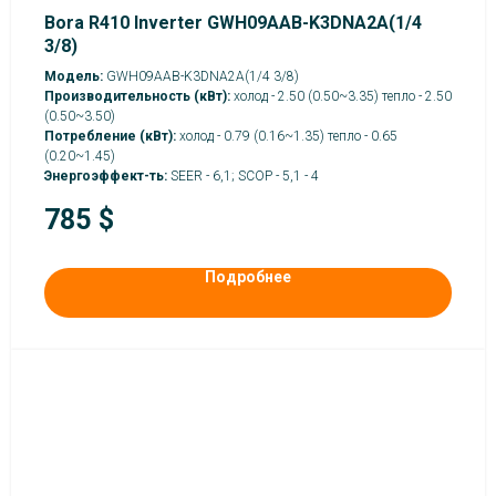
Bora R410 Inverter GWH09AAB-K3DNA2A(1/4
3/8)
Модель:
GWH09AAB-K3DNA2A(1/4 3/8)
Производительность (кВт):
холод - 2.50 (0.50~3.35) тепло - 2.50
(0.50~3.50)
Потребление (кВт):
холод - 0.79 (0.16~1.35) тепло - 0.65
(0.20~1.45)
Энергоэффект-ть:
SEER - 6,1; SCOP - 5,1 - 4
785
$
Подробнее