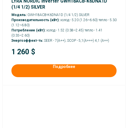
LYRA NORDIC Inverter GWH18ACВ-K6DNA1D
(1/4 1/2) SILVER
Модель:
GWH18ACВ-K6DNA1D (1/4 1/2) SILVER
Производительность (кВт):
холод - 5.20 (1.26~6.60) тепло - 5.30
(1.12~6.80)
Потребление (кВт):
холод - 1.52 (0.38~2.45) тепло - 1.41
(0.35~2.60)
Энергоэффект-ть:
SEER - 7(А++); SCOP - 5,1(А+++) 4,1 (A++)
1 260
$
Подробнее