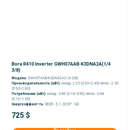
Bora R410 Inverter GWH07AAB-K3DNA2A(1/4
3/8)
Модель:
GWH07AAB-K3DNA2A(1/4 3/8)
Производительность (кВт):
холод - 2.20 (0.50~2.40) тепло - 2.30
(0.50~2.80)
Потребление (кВт):
холод - 0.69 (0.16~0.95) тепло - 0.64
(0.15~1.00)
Энергоэффект-ть:
SEER - 5,1; SCOP - 3,8
725
$