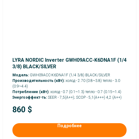
LYRA NORDIC Inverter GWH09ACC-K6DNA1F (1/4
3/8) BLACK/SILVER
Модель:
GWH09ACC-K6DNA1F (1/4 3/8) BLACK/SILVER
Производительность (кВт):
холод - 2.70 (0.8~3.8) тепло - 3.0
(0.9~4.4)
Потребление (кВт):
холод - 0.7 (0.1~1.3) тепло - 0.7 (0.15~1.4)
Энергоэффект-ть:
SEER - 7,5(А++); SCOP - 5,1(А+++) 4,2 (A++)
860
$
Подробнее