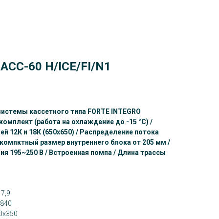
ACC-60 H/ICE/FI/N1
истемы кассетного типа FORTE INTEGRO
омплект (работа на охлаждение до -15 °C) /
 12К и 18К (650x650) / Распределение потока
 - компктный размер внутреннего блока от 205 мм /
я 195~250 В / Встроенная помпа / Длина трассы
17,9
x840
0x350