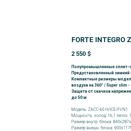
FORTE INTEGRO Z
2 550
$
Полупромышленные сплит-с
Предустановленный зимний к
Компактные размеры моделей
воздуха на 360° / Super slim
Защита от скачков напряжени
до 50 м
Модель: ZACC-60 H/ICE/FI/N1
Мощность: холод: 16,1 тепло: 
Размер внутр. блока: 840x287
Размер внешн. блока: 900x117