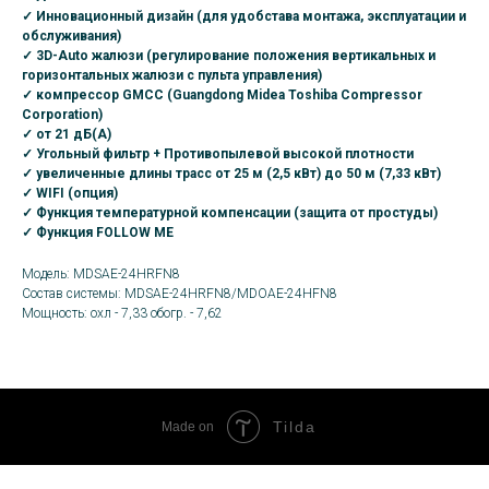
✓ Инновационный дизайн (для удобстава монтажа, эксплуатации и
обслуживания)
✓ 3D-Auto жалюзи (регулирование положения вертикальных и
горизонтальных жалюзи с пульта управления)
✓ компрессор GMCC (
Guangdong Midea Toshiba Compressor
Corporation
)
✓ от 21 дБ(A)
✓ Угольный фильтр + Противопылевой высокой плотности
✓ увеличенные длины трасс от 25 м (
2,5 кВт
) до 50 м (
7,33 кВ
т)
✓ WIFI (опция)
✓ Функция температурной компенсации (защита от простуды)
✓ Функция FOLLOW ME
Модель: MDSAE-24HRFN8
Состав системы: MDSAE-24HRFN8/MDOAE-24HFN8
Мощность: охл - 7,33 обогр. - 7,62
Tilda
Made on