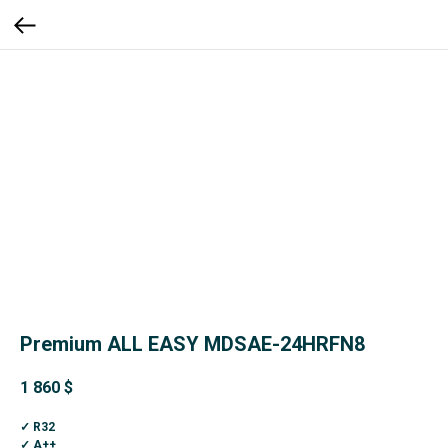
Premium ALL EASY MDSAE-24HRFN8
1 860
$
✓ R32
✓ A++