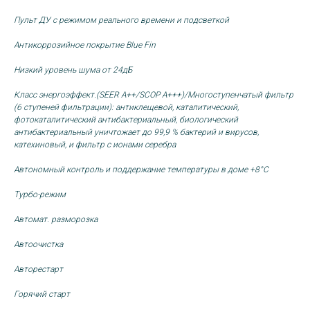
Пульт ДУ с режимом реального времени и подсветкой
Антикоррозийное покрытие Blue Fin
Низкий уровень шума от 24дБ
Класс энергоэффект.(
SEER A++
/
SCOP A+++
)/Многоступенчатый фильтр
(
6 ступеней фильтрации
): антиклещевой, каталитический,
фотокаталитический антибактериальный, биологический
антибактериальный уничтожает до 99,9 % бактерий и вирусов,
катехиновый, и фильтр с ионами серебра
Автономный контроль и поддержание температуры в доме +8°С
Турбо-режим
Автомат. разморозка
Автоочистка
Авторестарт
Горячий старт