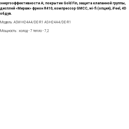
энергоэффективности A; покрытие Gold Fin, защита клапанной группы,
дисплей «Мираж» фреон R410, компрессор GMCC, wi-fi (опция), iFeel, 4D
обдув.
Модель: ASW-H24A4/DE-R1 AS-H24A4/DE-R1
Мощность:: холод - 7​ тепло - 7,2