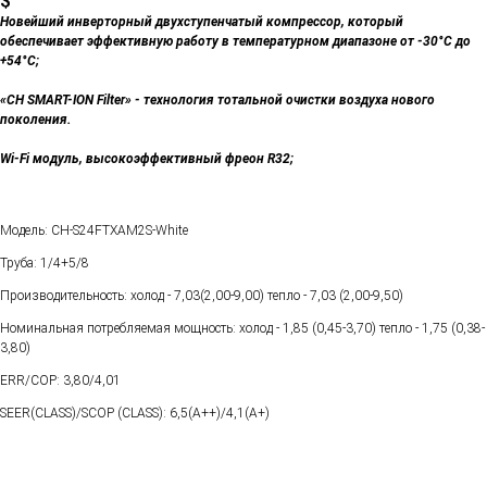
$
Новейший инверторный двухступенчатый компрессор, который
обеспечивает эффективную работу в температурном диапазоне от -30°С до
+54°C;
«CH SMART-ION Filter» - технология тотальной очистки воздуха нового
поколения.
Wi-Fi модуль, высокоэффективный фреон R32;
Модель: CH-S24FTXAM2S-White
Труба: 1/4+5/8
Производительность: холод - 7,03(2,00-9,00) тепло - 7,03 (2,00-9,50)
Номинальная потребляемая мощность: холод - 1,85 (0,45-3,70) тепло - 1,75 (0,38-
3,80)
ERR/COP: 3,80/4,01
SEER(CLASS)/SCOP (CLASS): 6,5(А++)/4,1(А+)